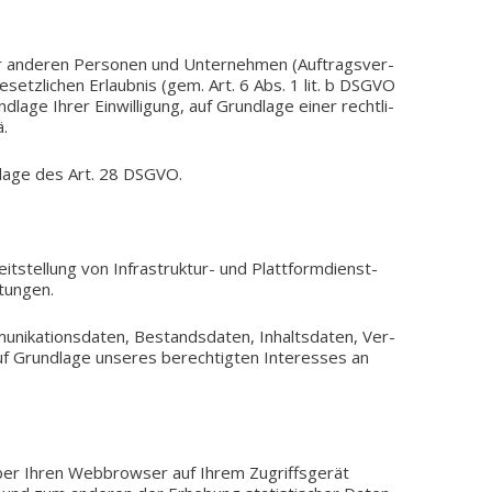
 ande­ren Per­so­nen und Unter­neh­men (Auf­trags­ver­
gesetz­li­chen Erlaub­nis (gem. Art. 6 Abs. 1 lit. b DSGVO
a­ge Ihrer Ein­wil­li­gung, auf Grund­la­ge einer recht­li­
ä.
­la­ge des Art. 28 DSGVO.
tel­lung von Infrastruktur- und Platt­form­dienst­
stungen.
ni­ka­ti­ons­da­ten, Bestands­da­ten, Inhalts­da­ten, Ver­
Grund­la­ge unse­res berech­tig­ten Inter­es­ses an
ber Ihren Web­brow­ser auf Ihrem Zugriffs­ge­rät