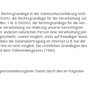
echts­grund­la­ge in der Daten­schutz­er­klä­rung nicht
7 DSGVO, die Rechts­grund­la­ge für die Ver­ar­bei­tung zur
Abs. 1 lit. b DSGVO, die Rechts­grund­la­ge für die Ver­
die Ver­ar­bei­tung zur Wah­rung unse­rer berech­tig­ten
er ande­ren natür­li­chen Person eine Ver­ar­bei­tung per­
schieht, soweit mög­lich, stets auf frei­wil­li­ger Basis.
dass die Daten­über­tra­gung im Inter­net (z.B. bei der
tte ist nicht mög­lich. Die recht­li­chen Grund­la­gen des
d dem Tele­me­di­en­ge­setz (TMG).
er­so­nen­be­zo­ge­ner Daten durch den im Fol­ge­den