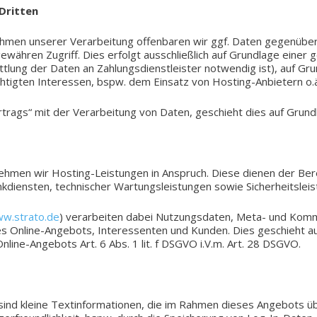
 Dritten
men unse­rer Ver­ar­bei­tung offen­ba­ren wir ggf. Daten gegen­über
gewäh­ren Zugriff. Dies erfolgt aus­schließ­lich auf Grund­la­ge einer 
ung der Daten an Zah­lungs­dienst­leis­ter not­wen­dig ist), auf Grund­l
ch­tig­ten Inter­es­sen, bspw. dem Ein­satz von Hosting-Anbietern o.
r­trags“ mit der Ver­ar­bei­tung von Daten, geschieht dies auf Grund
n wir Hosting-Leistungen in Anspruch. Diese dienen der Bereit­s
bank­diens­ten, tech­ni­scher War­tungs­leis­tun­gen sowie Sicherheitslei
w.strato.de
) ver­ar­bei­ten dabei Nut­zungs­da­ten, Meta- und Kom­mu­
s Online-Angebots, Inter­es­sen­ten und Kunden. Dies geschieht auf 
es Online-Angebots Art. 6 Abs. 1 lit. f DSGVO i.V.m. Art. 28 DSGVO.
ind kleine Text­in­for­ma­tio­nen, die im Rahmen dieses Ange­bots ü