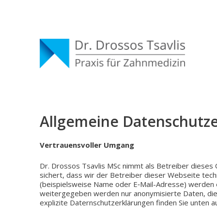
Allgemeine Datenschutz
Ver­trau­ens­vol­ler Umgang
Dr. Dros­sos Tsav­lis MSc nimmt als Betrei­ber dieses O
si­chert, dass wir der Betrei­ber dieser Web­sei­te tech­
(bei­spiels­wei­se Name oder E‑Mail-Adresse) werden en
wei­ter­ge­ge­ben werden nur anony­mi­sier­te Daten, die
expli­zi­te Datern­schutz­er­klä­run­gen finden Sie unten a