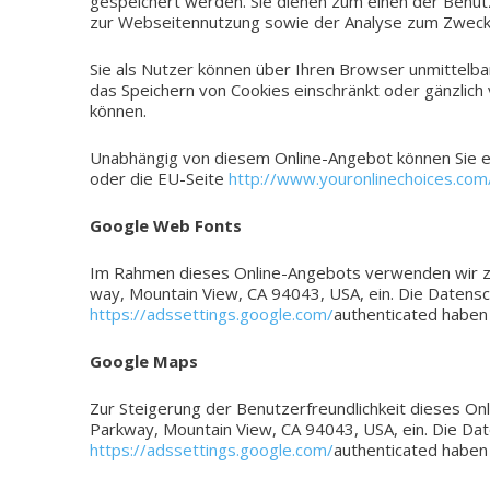
gespei­chert werden. Sie dienen zum einen der Benut­ze
zur Web­sei­ten­nut­zung sowie der Ana­ly­se zum Zwec
Sie als Nutzer können über Ihren Brow­ser unmit­tel­bar
das Spei­chern von Coo­kies ein­schränkt oder gänz­lic
können.
Unab­hän­gig von diesem Online-Angebot können Sie e
oder die EU-Seite
http://www.youronlinechoices.com
Google Web Fonts
Im Rahmen dieses Online-Angebots ver­wen­den wir zur e
way, Moun­tain View, CA 94043, USA, ein. Die Daten­sch
https://adssettings.google.com/
authen­ti­ca­ted haben
Google Maps
Zur Stei­ge­rung der Benut­zer­freund­lich­keit dieses
Park­way, Moun­tain View, CA 94043, USA, ein. Die Date
https://adssettings.google.com/
authen­ti­ca­ted haben