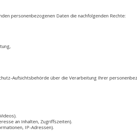
en­den per­so­nen­be­zo­ge­nen Daten die nach­fol­gen­den Rechte:
tung,
chutz-Aufsichtsbehörde über die Ver­ar­bei­tung Ihrer per­so­nen­b
 Videos).
r­es­se an Inhal­ten, Zugriffszeiten).
ormationen, IP-Adressen).