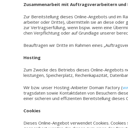
Zusam­men­ar­beit mit Auf­trags­ver­ar­bei­tern und
Zur Bereit­stel­lung dieses Online-Angebots und im Rah
ar­bei­ter oder Dritte), über­mit­teln sie an diese oder 
zur Ver­trags­er­fül­lung, wenn bspw. wenn eine Über­mitt­l
chen Ver­pflich­tung oder auf Grund­la­ge unse­rer bere
Beauf­tra­gen wir Dritte im Rahmen eines „Auf­trags­ve
Hos­ting
Zum Zwecke des Betriebs dieses Online-Angebots nehme
leis­tun­gen, Spei­cher­platz, Rechen­ka­pa­zi­tät, Daten­
Wir bzw. unser Hosting-Anbieter Domain Fac­to­ry (
ww
trags­da­ten sowie Kon­takt­da­ten von Besu­chern diese
einer siche­ren und effi­zi­en­ten Bereit­stel­lung dies
Coo­kies
Dieses Online-Angebot ver­wen­det Coo­kies. Coo­kies s