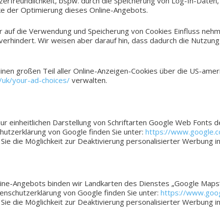
r­freund­lich­keit, bspw. durch die Spei­che­rung von Log-In-Daten,
ke der Opti­mie­rung dieses Online-Angebots.
 auf die Ver­wen­dung und Spei­che­rung von Coo­kies Ein­fluss nehm
h ver­hin­dert. Wir weisen aber darauf hin, dass dadurch die Nut­zun
inen großen Teil aller Online-Anzeigen-Cookies über die US-amer
/uk/your-ad-choices/
verwalten.
in­heit­li­chen Dar­stel­lung von Schrift­ar­ten Google Web Fonts 
utz­er­klä­rung von Google finden Sie unter:
https://www.google.co
 Sie die Mög­lich­keit zur Deak­ti­vie­rung per­so­na­li­sier­ter Wer­bu
 Online-Angebots binden wir Land­kar­ten des Diens­tes „Google Map
n­schutz­er­klä­rung von Google finden Sie unter:
https://www.goog
 Sie die Mög­lich­keit zur Deak­ti­vie­rung per­so­na­li­sier­ter Wer­bu