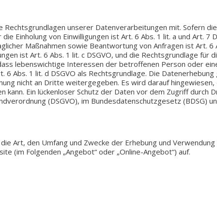
chts­grund­la­gen unse­rer Daten­ver­ar­bei­tun­gen mit. Sofern die R
die Ein­ho­lung von Ein­wil­li­gun­gen ist Art. 6 Abs. 1 lit. a und Art. 
rag­li­cher Maß­nah­men sowie Beant­wor­tung von Anfra­gen ist Art. 6 
h­tun­gen ist Art. 6 Abs. 1 lit. c DSGVO, und die Rechts­grund­la­ge für 
, dass lebens­wich­ti­ge Inter­es­sen der betrof­fe­nen Person oder ein
. 6 Abs. 1 lit. d DSGVO als Rechts­grund­la­ge. Die Daten­er­he­bung ge
ng nicht an Dritte wei­ter­ge­ge­ben. Es wird darauf hin­ge­wie­sen, 
i­sen kann. Ein lücken­lo­ser Schutz der Daten vor dem Zugriff durch Dri
ndverordnung (DSGVO), im Bun­des­da­ten­schutz­ge­setz (BDSG) un
er die Art, den Umfang und Zwecke der Erhe­bung und Ver­wen­dung p
b­site (im Fol­gen­den „Ange­bot“ oder „Online-Angebot“) auf.