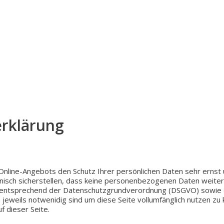
erklärung
nline-Angebots den Schutz Ihrer per­sön­li­chen Daten sehr ernst un
nisch sicher­stel­len, dass keine per­so­nen­be­zo­ge­nen Daten wei­te
t­spre­chend der Daten­schutz­grund­ver­ord­nung (DSGVO) sowie die
 jeweils not­we­ni­dig sind um diese Seite voll­um­fäng­lich nutzen zu
uf dieser Seite.