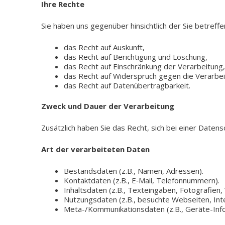
Ihre Rechte
Sie haben uns gegen­über hin­sicht­lich der Sie betref­f
das Recht auf Auskunft,
das Recht auf Berich­ti­gung und Löschung,
das Recht auf Ein­schrän­kung der Verarbeitung,
das Recht auf Wider­spruch gegen die Verarbei
das Recht auf Datenübertragbarkeit.
Zweck und Dauer der Verarbeitung
Zusätz­lich haben Sie das Recht, sich bei einer Datens
Art der ver­ar­bei­te­ten Daten
Bestands­da­ten (z.B., Namen, Adressen).
Kon­takt­da­ten (z.B., E‑Mail, Telefonnummern).
Inhalts­da­ten (z.B., Text­ein­ga­ben, Foto­gra­fien,
Nut­zungs­da­ten (z.B., besuch­te Web­sei­ten, Inte
Meta-/Kommunikationsdaten (z.B., Geräte-Inf