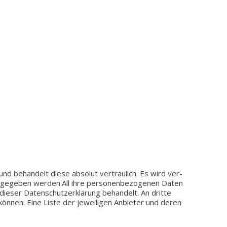
d behan­delt diese abso­lut ver­trau­lich. Es wird ver­
r­ge­ge­ben werden.All ihre per­so­nen­be­zo­ge­nen Daten
ser Daten­schutz­er­klä­rung behan­delt. An dritte
 können. Eine Liste der jewei­li­gen Anbie­ter und deren