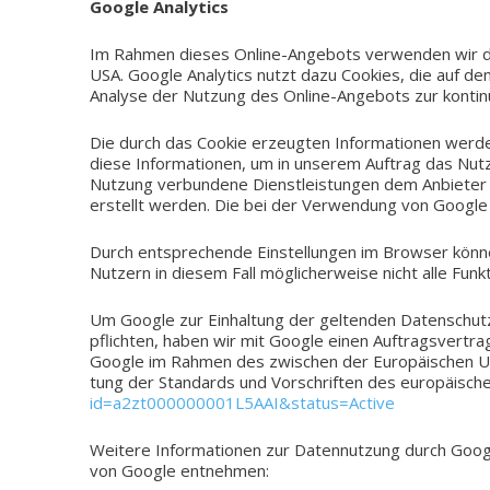
Google Ana­ly­tics
Im Rahmen dieses Online-Angebots ver­wen­den wir den 
USA. Google Ana­ly­tics nutzt dazu Coo­kies, die auf de
Ana­ly­se der Nut­zung des Online-Angebots zur kon­ti­nu­
Die durch das Cookie erzeug­ten Infor­ma­tio­nen werde
diese Infor­ma­tio­nen, um in unse­rem Auf­trag das Nut
Nut­zung ver­bun­de­ne Dienst­leis­tun­gen dem Anbie­ter
erstellt werden. Die bei der Ver­wen­dung von Google 
Durch ent­spre­chen­de Ein­stel­lun­gen im Brow­ser kön
Nut­zern in diesem Fall mög­li­cher­wei­se nicht alle Fu
Um Google zur Ein­hal­tung der gel­ten­den Daten­schutz­v
pflich­ten, haben wir mit Google einen Auf­trags­ver­tra
Google im Rahmen des zwi­schen der Euro­päi­schen Unio
tung der Stan­dards und Vor­schrif­ten des euro­päi­sch
id=a2zt000000001L5AAI&status=Active
Wei­te­re Infor­ma­tio­nen zur Daten­nut­zung durch Goo
von Google entnehmen: