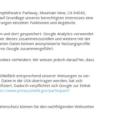
mphi­theat­re Park­way, Moun­tain View, CA 94043,
f Grund­la­ge unse­res berech­tig­ten Inter­es­ses eine
­run­gen ein­zel­ner Funk­tio­nen und Angebote.
 und dort gespei­chert. Google Ana­ly­tics ver­wen­det
er dieses zusam­men­zu­stel­len und wei­te­re mit der
­ten Daten können anony­mi­sier­te Nut­zungs­pro­fi­le
ten von Google zusammengeführt.
oo­kies ver­hin­dern. Wir weisen jedoch darauf hin, dass
chließ­lich ent­spre­chend unse­rer Wei­sun­gen zu ver­
­ne Daten in die USA über­tra­gen werden, hat sich
iert. Dadurch ver­pflich­tet sich Google zur Ein­hal­
ps://www.privacyshield.gov/participant?
aten­schutz können Sie den nach­fol­gen­den Web­sei­ten