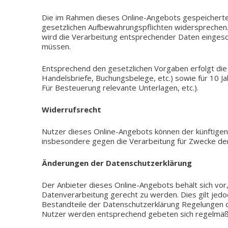
Die im Rahmen dieses Online-Angebots gespei­cher­te
gesetz­li­chen Auf­be­wah­rungs­pflich­ten wider­spre­ch
wird die Ver­ar­bei­tung ent­spre­chen­der Daten ein­ge
müssen.
Ent­spre­chend den gesetz­li­chen Vor­ga­ben erfolgt die 
Han­dels­brie­fe, Buchungs­be­le­ge, etc.) sowie für 10 
Für Besteue­rung rele­van­te Unter­la­gen, etc.).
Wider­rufs­recht
Nutzer dieses Online-Angebots können der künf­ti­gen Ve
ins­be­son­de­re gegen die Ver­ar­bei­tung für Zwecke 
Ände­run­gen der Datenschutzerklärung
Der Anbie­ter dieses Online-Angebots behält sich vor, 
Daten­ver­ar­bei­tung gerecht zu werden. Dies gilt jedoch 
Bestand­tei­le der Daten­schutz­er­klä­rung Rege­lun­gen
Nutzer werden ent­spre­chend gebe­ten sich regel­mä­ßi