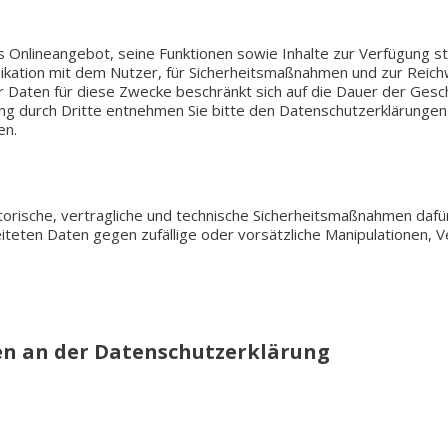
 Online­an­ge­bot, seine Funk­tio­nen sowie Inhal­te zur Ver­fü­gung 
­ka­ti­on mit dem Nutzer, für Sicher­heits­maß­nah­men und zur Reich­
 der Daten für diese Zwecke beschränkt sich auf die Dauer der Gesc
ung durch Dritte ent­neh­men Sie bitte den Daten­schutz­er­klä­run­gen 
en.
­ri­sche, ver­trag­li­che und tech­ni­sche Sicher­heits­maß­nah­men daf
e­ten Daten gegen zufäl­li­ge oder vor­sätz­li­che Mani­pu­la­tio­nen,
n an der Datenschutzerklärung