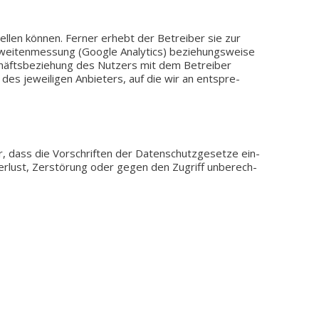
stel­len können. Ferner erhebt der Betrei­ber sie zur
wei­ten­mes­sung (Google Ana­ly­tics) bezie­hungs­wei­se
häfts­be­zie­hung des Nut­zers mit dem Betrei­ber
des jewei­li­gen Anbie­ters, auf die wir an ent­spre­
ür, dass die Vor­schrif­ten der Daten­schutz­ge­set­ze ein­
 Ver­lust, Zer­stö­rung oder gegen den Zugriff unbe­rech­