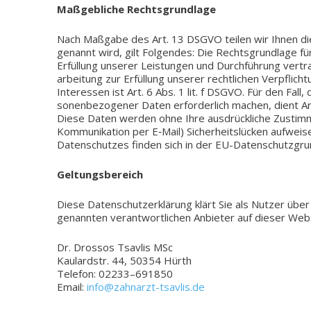
Maß­geb­li­che Rechtsgrundlage
Nach Maß­ga­be des Art. 13 DSGVO teilen wir Ihnen die Re
genannt wird, gilt Fol­gen­des: Die Rechts­grund­la­ge für 
Erfül­lung unse­rer Leis­tun­gen und Durch­füh­rung ver­t
ar­bei­tung zur Erfül­lung unse­rer recht­li­chen Ver­pflic
Inter­es­sen ist Art. 6 Abs. 1 lit. f DSGVO. Für den Fall
so­nen­be­zo­ge­ner Daten erfor­der­lich machen, dient Art
Diese Daten werden ohne Ihre aus­drück­li­che Zustim­mu
Kom­mu­ni­ka­ti­on per E‑Mail) Sicher­heits­lü­cken auf­we
Daten­schut­zes finden sich in der EU-Datenschutzgru
Gel­tungs­be­reich
Diese Daten­schutz­er­klä­rung klärt Sie als Nutzer üb
genann­ten ver­ant­wort­li­chen Anbie­ter auf dieser We
Dr. Dros­sos Tsav­lis MSc
Kau­lard­str. 44, 50354 Hürth
Tele­fon: 02233–691850
Email:
info@zahnarzt-tsavlis.de