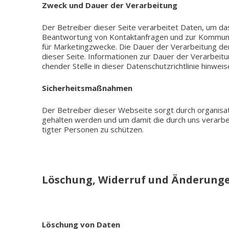
Zweck und Dauer der Verarbeitung
Der Betrei­ber dieser Seite ver­ar­bei­tet Daten, um das
Beant­wor­tung von Kon­takt­an­fra­gen und zur Kom­mu­ni
für Mar­ke­ting­zwe­cke. Die Dauer der Ver­ar­bei­tung
dieser Seite. Infor­ma­tio­nen zur Dauer der Ver­ar­bei­t
chen­der Stelle in dieser Daten­schutz­richt­li­nie hinweis
Sicher­heits­maß­nah­men
Der Betrei­ber dieser Web­sei­te sorgt durch orga­ni­sa­to
ge­hal­ten werden und um damit die durch uns ver­ar­bei­t
tig­ter Per­so­nen zu schützen.
Löschung, Widerruf und Änderunge
Löschung von Daten