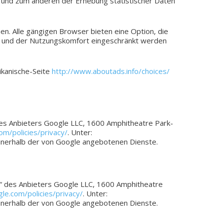
 und zum ande­ren der Erhe­bung sta­tis­ti­scher Daten
en. Alle gän­gi­gen Brow­ser bieten eine Option, die
g und der Nut­zungs­kom­fort ein­ge­schränkt werden
ikanische-Seite
http://www.aboutads.info/choices/
des Anbie­ters Google LLC, 1600 Amphi­theat­re Park­
m/policies/privacy/
. Unter:
ng inner­halb der von Google ange­bo­te­nen Dienste.
s“ des Anbie­ters Google LLC, 1600 Amphi­theat­re
le.com/policies/privacy/
. Unter:
ng inner­halb der von Google ange­bo­te­nen Dienste.