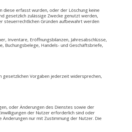
en diese erfasst wurden, oder der Löschung keine
e und gesetz­lich zuläs­si­ge Zwecke genutzt werden,
r steu­er­recht­li­chen Grün­den auf­be­wahrt werden
Inven­ta­re, Eröff­nungs­bi­lan­zen, Jah­res­ab­schlüs­se,
te, Buchungs­be­le­ge, Handels- und Geschäfts­brie­fe,
gesetz­li­chen Vor­ga­ben jeder­zeit wider­spre­chen,
a­gen, oder Ände­run­gen des Diens­tes sowie der
n­wil­li­gun­gen der Nutzer erfor­der­lich sind oder
n die Ände­run­gen nur mit Zustim­mung der Nutzer. Die